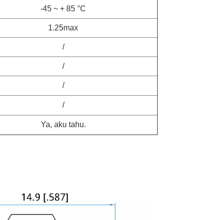
-45 ~ + 85 °C
1.25max
/
/
/
/
Ya, aku tahu.