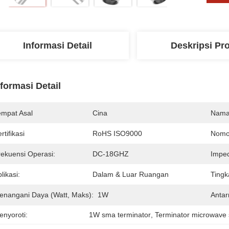
Informasi Detail
Deskripsi Pr
nformasi Detail
empat Asal
Cina
Nama
rtifikasi
RoHS ISO9000
Nomo
rekuensi Operasi:
DC-18GHZ
Imped
likasi:
Dalam & Luar Ruangan
Tingk
enangani Daya (Watt, Maks):
1W
Anta
enyoroti:
1W sma terminator
, 
Terminator microwave