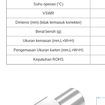
Suhu operasi (°C)
VSWR
Dimensi (mm) (tidak termasuk konektor)
Berat bersih (g)
Ukuran kemasan (mm,L×W×H)
Pengemasan Ukuran karton (mm,L×W×H)
Kepatuhan ROHS