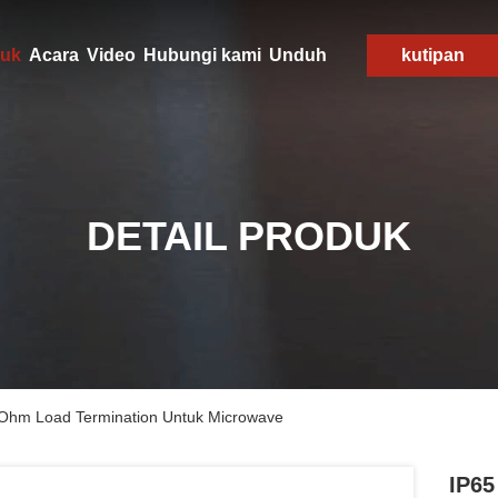
uk
Acara
Video
Hubungi kami
Unduh
kutipan
DETAIL PRODUK
Ohm Load Termination Untuk Microwave
IP65