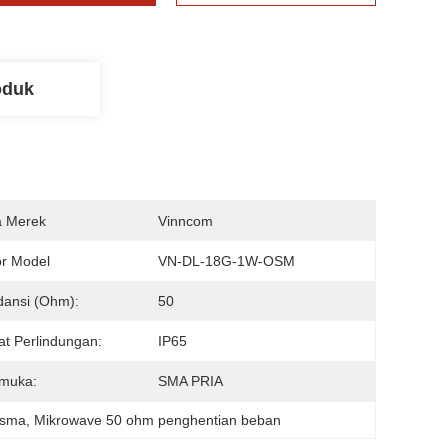
oduk
 Merek
Vinncom
r Model
VN-DL-18G-1W-OSM
ansi (Ohm):
50
at Perlindungan:
IP65
rmuka:
SMA PRIA
 sma
, 
Mikrowave 50 ohm penghentian beban