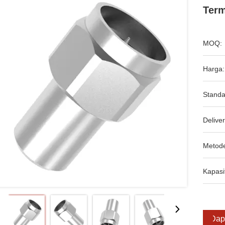
Term
MOQ:
Harga:
Standa
Deliver
Metod
Kapasi
Dap