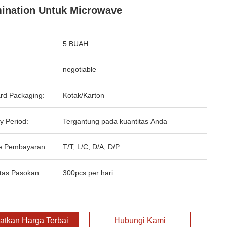
ination Untuk Microwave
5 BUAH
negotiable
rd Packaging:
Kotak/Karton
y Period:
Tergantung pada kuantitas Anda
e Pembayaran:
T/T, L/C, D/A, D/P
tas Pasokan:
300pcs per hari
atkan Harga Terbaik
Hubungi Kami