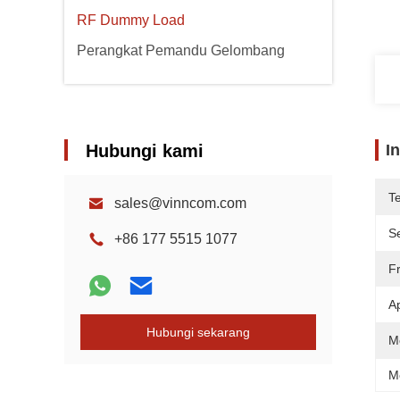
RF Dummy Load
Perangkat Pemandu Gelombang
Hubungi kami
I
T
sales@vinncom.com
Se
+86 177 5515 1077
F
Ap
Hubungi sekarang
M
M