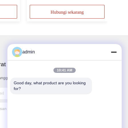
Hubungi sekarang
admin
rat Kabar Kami
10:41 AM
angganan buletin kami untuk diskon dan lainnya.
Good day, what product are you looking 
for?