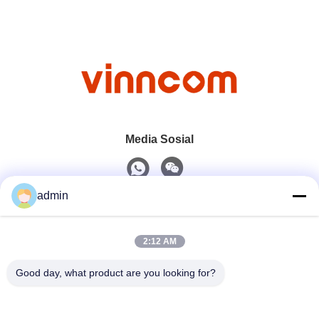
Media Sosial
admin
Kontak Cepat
2:12 AM
Telp
0086-551-65396351
Good day, what product are you looking for?
Surel