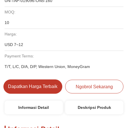
UN-TAP-019096-ON5-160
MOQ:
10
Harga:
USD 7~12
Payment Terms:
T/T, L/C, D/A, D/P, Western Union, MoneyGram
Dapatkan Harga Terbaik
Ngobrol Sekarang
Informasi Detail
Deskripsi Produk