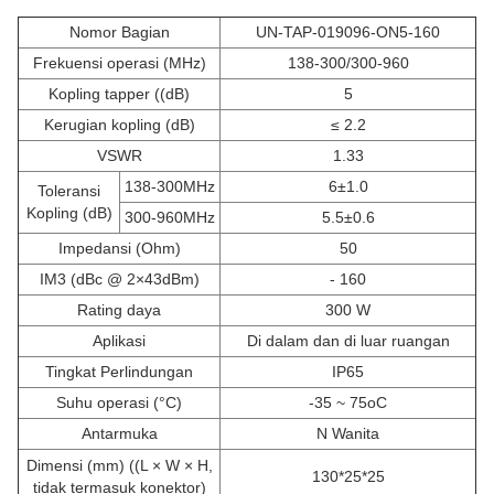
Nomor Bagian
UN-TAP-019096-ON5-160
Frekuensi operasi (MHz)
138-300/300-960
Kopling tapper ((dB)
5
Kerugian kopling (dB)
≤ 2.2
VSWR
1.33
138-300MHz
6±1.0
Toleransi
Kopling (dB)
300-960MHz
5.5±0.6
Impedansi (Ohm)
50
IM3 (dBc @ 2×43dBm)
- 160
Rating daya
300 W
Aplikasi
Di dalam dan di luar ruangan
Tingkat Perlindungan
IP65
Suhu operasi (°C)
-35 ~ 75oC
Antarmuka
N Wanita
Dimensi (mm) ((L × W × H,
130*25*25
tidak termasuk konektor)