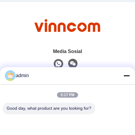
Media Sosial
admin
Kontak Cepat
5:17 PM
Telp
0086-551-65396351
Good day, what product are you looking for?
Surel