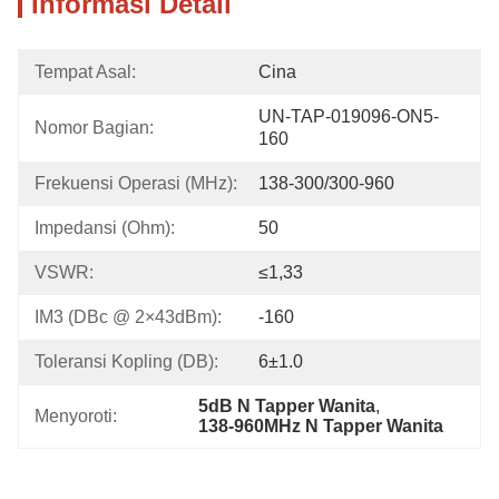
Informasi Detail
Tempat Asal:
Cina
UN-TAP-019096-ON5-
Nomor Bagian:
160
Frekuensi Operasi (MHz):
138-300/300-960
Impedansi (Ohm):
50
VSWR:
≤1,33
IM3 (dBc @ 2×43dBm):
-160
Toleransi Kopling (dB):
6±1.0
5dB N Tapper Wanita
, 
Menyoroti:
138-960MHz N Tapper Wanita