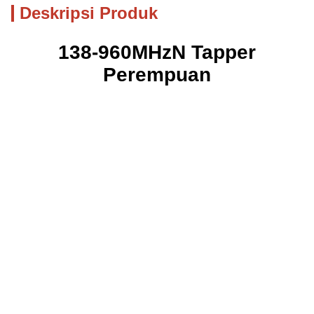
Deskripsi Produk
138
-
9
60MHz
N
Tapper
Perempuan