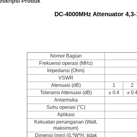
eskripsi Produk
DC-4000MHz Attenuator 4,3-1
Nomor Bagian
Frekuensi operasi (MHz)
Impedansi (Ohm)
VSWR
Atenuasi (dB)
1
2
Toleransi Attenuasi (dB)
± 0.4
± 0.
Antarmuka
Suhu operasi (°C)
Aplikasi
Kekuatan penanganan (Watt,
maksimum)
Dimensi (mm) ((L*W*H, tidak