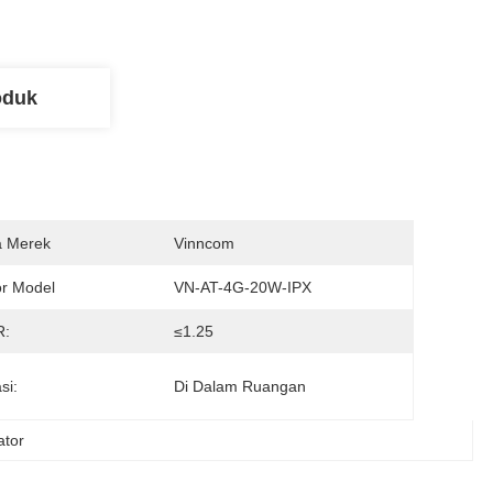
oduk
 Merek
Vinncom
r Model
VN-AT-4G-20W-IPX
:
≤1.25
si:
Di Dalam Ruangan
ator