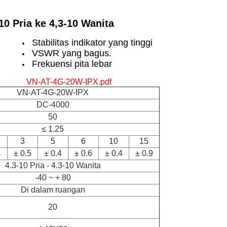
0 Pria ke 4,3-10 Wanita
Stabilitas indikator yang tinggi
VSWR yang bagus.
Frekuensi pita lebar
VN-AT-4G-20W-IPX.pdf
VN-AT-4G-20W-IPX
DC-4000
50
≤ 1.25
3
5
6
10
15
4
± 0.5
± 0.4
± 0.6
± 0.4
± 0.9
4.3-10 Pria - 4.3-10 Wanita
-40 ~ + 80
Di dalam ruangan
20