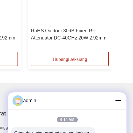
RoHS Outdoor 30dB Fixed RF
 2.92mm
Attenuator DC-40GHz 20W 2.92mm
Hubungi sekarang
admin
rat Kabar Kami
6:14 AM
angganan buletin kami untuk diskon dan lainnya.
Good day, what product are you looking 