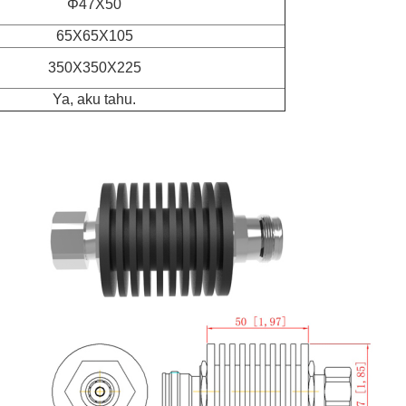
Φ
47X50
65X65X105
350X350X225
Ya, aku tahu.