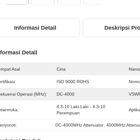
Informasi Detail
Deskripsi Pr
nformasi Detail
empat Asal
Cina
Nama
rtifikasi
ISO 9000 ROHS
Nomo
rekuensi Operasi (MHz):
DC-4000
VSWR
4.3-10 Laki-Laki - 4.3-10 
ntarmuka:
Aplika
Perempuan
enyoroti:
DC-4000MHz Attenuator
, 
4000MHz Attenu