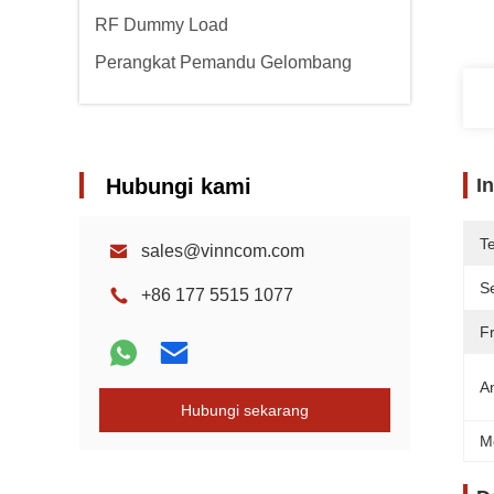
RF Dummy Load
Perangkat Pemandu Gelombang
Hubungi kami
I
T
sales@vinncom.com
Se
+86 177 5515 1077
F
A
Hubungi sekarang
M