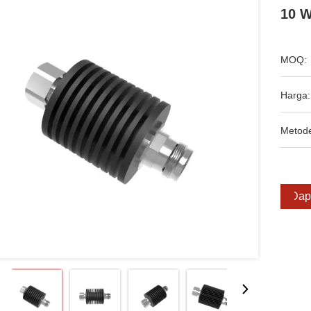
10 W
MOQ:
Harga:
Metod
Dap