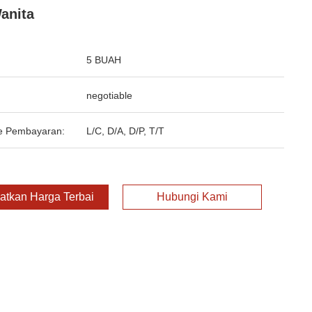
anita
5 BUAH
negotiable
e Pembayaran:
L/C, D/A, D/P, T/T
atkan Harga Terbaik
Hubungi Kami