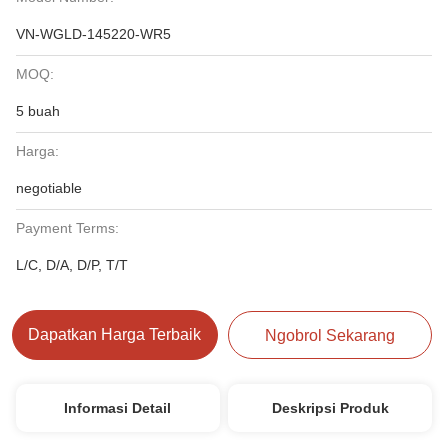
VN-WGLD-145220-WR5
MOQ:
5 buah
Harga:
negotiable
Payment Terms:
L/C, D/A, D/P, T/T
Dapatkan Harga Terbaik
Ngobrol Sekarang
Informasi Detail
Deskripsi Produk