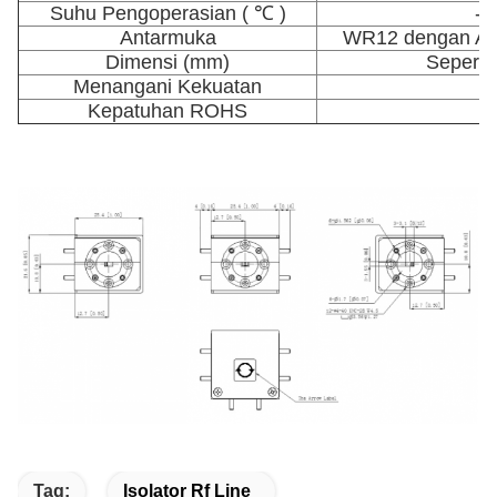
Suhu Pengoperasian ( ℃ )
-4
Antarmuka
WR12 dengan An
Dimensi (mm)
Seperti 
Menangani Kekuatan
3
Kepatuhan ROHS
Tag:
Isolator Rf Line