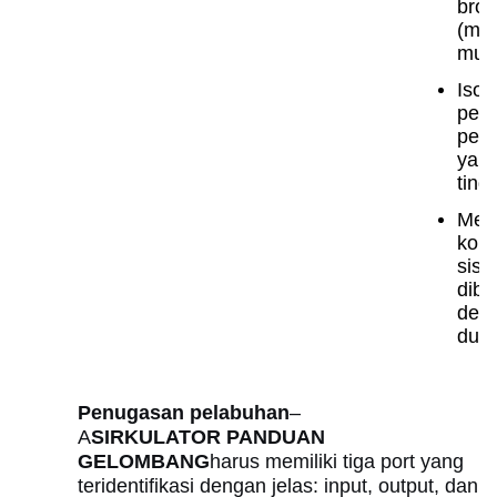
bro
(mu
mult
Isol
pem
pen
yan
tingg
Men
komp
sist
diba
den
dupl
Penugasan pelabuhan
–
A
SIRKULATOR PANDUAN
GELOMBANG
harus memiliki tiga port yang
teridentifikasi dengan jelas: input, output, dan