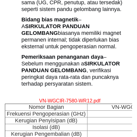
sama (UG, CPR, penutup, atau tersedak)
seperti sistem pandu gelombang lainnya.
Bidang bias magnetik
–
A
SIRKULATOR PANDUAN
GELOMBANG
biasanya memiliki magnet
permanen internal; tidak diperlukan bias
eksternal untuk pengoperasian normal.
Pemeriksaan penanganan daya
–
Sebelum menggunakan a
SIRKULATOR
PANDUAN GELOMBANG
, verifikasi
peringkat daya rata-rata dan puncaknya
terhadap persyaratan sistem.
VN-WGCIR-7580-WR12.pdf
Nomor Bagian
VN-WGCI
Frekuensi Pengoperasian (GHz)
Kerugian Penyisipan (dB)
Isolasi (dB)
Kerugian Pengembalian (dB)