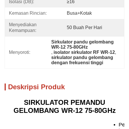
Isolasi (dB):
≥16
Kemasan Rincian:
Busa+kotak
Menyediakan 
50 Buah Per Hari
Kemampuan:
Sirkulator pandu gelombang 
WR-12 75-80GHz
Menyoroti:
, 
isolator sirkulator RF WR-12
, 
sirkulator pandu gelombang 
dengan frekuensi tinggi
Deskripsi Produk
SIRKULATOR PEMANDU
GELOMBANG WR-12 75-80GHz
Pen