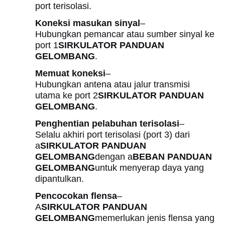
port terisolasi.
Koneksi masukan sinyal
–
Hubungkan pemancar atau sumber sinyal ke
port 1
SIRKULATOR PANDUAN
GELOMBANG
.
Memuat koneksi
–
Hubungkan antena atau jalur transmisi
utama ke port 2
SIRKULATOR PANDUAN
GELOMBANG
.
Penghentian pelabuhan terisolasi
–
Selalu akhiri port terisolasi (port 3) dari
a
SIRKULATOR PANDUAN
GELOMBANG
dengan a
BEBAN PANDUAN
GELOMBANG
untuk menyerap daya yang
dipantulkan.
Pencocokan flensa
–
A
SIRKULATOR PANDUAN
GELOMBANG
memerlukan jenis flensa yang