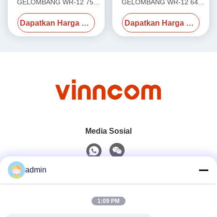
GELOMBANG WR-12 75-
GELOMBANG WR-12 64-
80GHz VN-WGISO-7580-
71GHz VN-WGISO-6471-
Dapatkan Harga Terbaik
Dapatkan Harga Terbaik
WR12
WR12
Media Sosial
admin
Kontak Cepat
1:09 PM
Telp