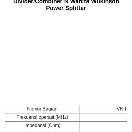
Divider/Combiner N Wanita Wilkinson
Power Splitter
Nomor Bagian
VN-PD
Frekuensi operasi (MHz)
Impedansi (Ohm)