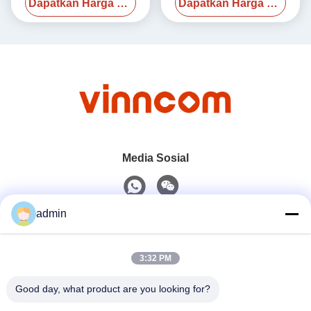
Dapatkan Harga Terbaik
Dapatkan Harga Terbaik
Media Sosial
admin
Kontak Cepat
3:32 PM
Telp
0086-551-65396351
Good day, what product are you looking for?