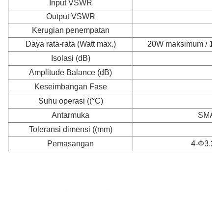
Input VSWR
Output VSWR
Kerugian penempatan
Daya rata-rata (Watt max.)
20W maksimum / 1W
Isolasi (dB)
Amplitude Balance (dB)
Keseimbangan Fase
Suhu operasi ((°C)
Antarmuka
SMA W
Toleransi dimensi ((mm)
Pemasangan
4-Φ3.2m