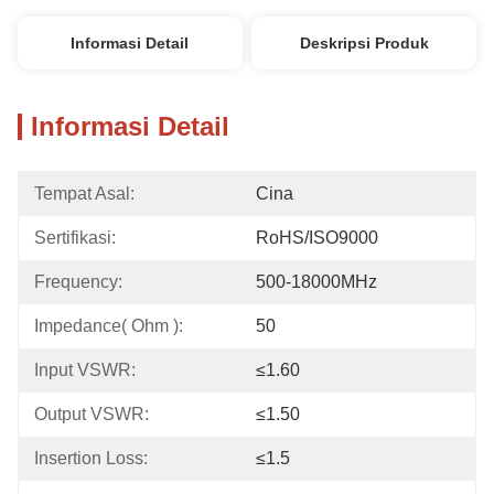
Informasi Detail
Deskripsi Produk
Informasi Detail
Tempat Asal:
Cina
Sertifikasi:
RoHS/ISO9000
Frequency:
500-18000MHz
Impedance( Ohm ):
50
Input VSWR:
≤1.60
Output VSWR:
≤1.50
Insertion Loss:
≤1.5