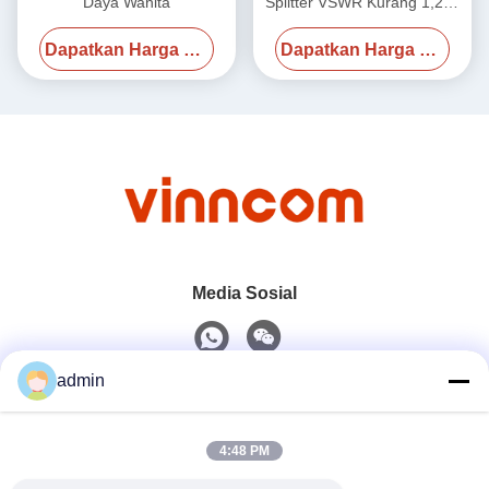
Daya Wanita
Splitter VSWR Kurang 1,25 /
Kurang 1,3 700-4000MHz
Dapatkan Harga Terbaik
Dapatkan Harga Terbaik
Media Sosial
admin
Kontak Cepat
4:48 PM
Telp