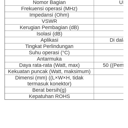
Nomor Bagian
UN-
Frekuensi operasi (MHz)
Impedansi (Ohm)
VSWR
Kerugian Pembagian (dB)
Isolasi (dB)
Aplikasi
Di dala
Tingkat Perlindungan
Suhu operasi (°C)
Antarmuka
Daya rata-rata (Watt, max)
50 ((Pemba
Kekuatan puncak (Watt, maksimum)
Dimensi (mm) ((L×W×H, tidak
termasuk konektor)
Berat bersih
(g)
Kepatuhan ROHS