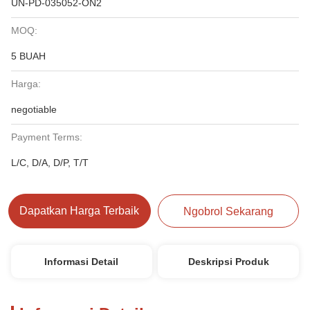
UN-PD-035052-ON2
MOQ:
5 BUAH
Harga:
negotiable
Payment Terms:
L/C, D/A, D/P, T/T
Dapatkan Harga Terbaik
Ngobrol Sekarang
Informasi Detail
Deskripsi Produk